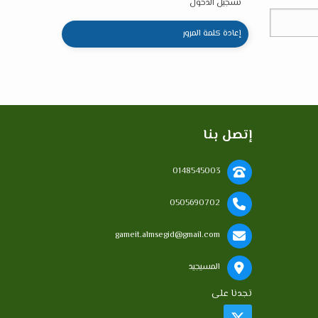
تسجيل الدخول
إعادة كلمة المرور
إتصل بنا
0148545003
0505690702
gameit.almsegid@gmail.com
المسيجيد
تجدنا على